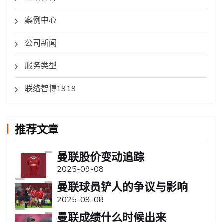
案例中心
公司新闻
服务类型
联络智博1919
推荐文章
曼联股价变动追踪
2025-09-08
曼联球员铲人的争议与影响
2025-09-08
曼联成绩什么时候出来