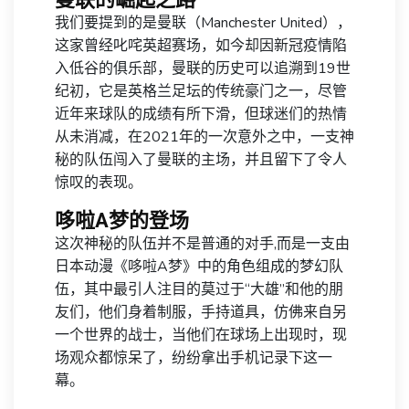
我们要提到的是曼联（Manchester United），
这家曾经叱咤英超赛场，如今却因新冠疫情陷
入低谷的俱乐部，曼联的历史可以追溯到19世
纪初，它是英格兰足坛的传统豪门之一，尽管
近年来球队的成绩有所下滑，但球迷们的热情
从未消减，在2021年的一次意外之中，一支神
秘的队伍闯入了曼联的主场，并且留下了令人
惊叹的表现。
哆啦A梦的登场
这次神秘的队伍并不是普通的对手,而是一支由
日本动漫《哆啦A梦》中的角色组成的梦幻队
伍，其中最引人注目的莫过于“大雄”和他的朋
友们，他们身着制服，手持道具，仿佛来自另
一个世界的战士，当他们在球场上出现时，现
场观众都惊呆了，纷纷拿出手机记录下这一
幕。